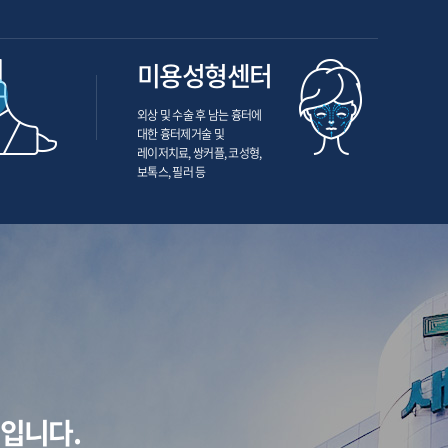
미용성형센터
외상 및 수술 후 남는 흉터에
대한 흉터제거술 및
레이저치료, 쌍커플, 코성형,
보톡스, 필러 등
입니다.