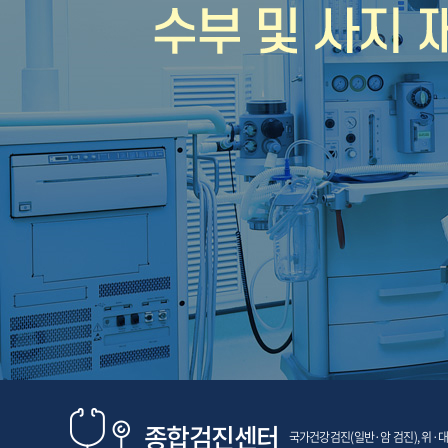
종합검진센터
국가건강검진(일반·암 검진), 위·대