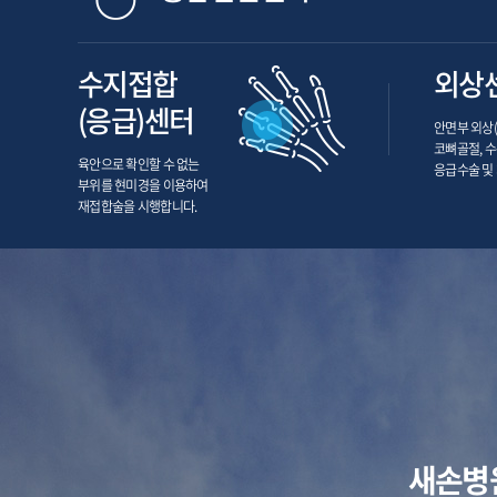
수지접합
외상
(응급)센터
안면부 외상(
코뼈골절, 
육안으로 확인할 수 없는
응급수술 및
부위를 현미경을 이용하여
재접합술을 시행합니다.
새손병