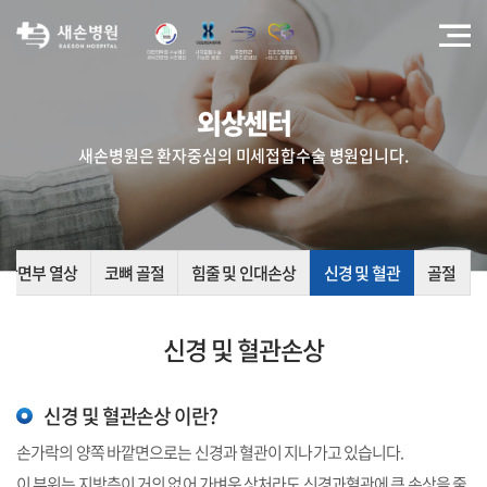
외상센터
새손병원은 환자중심의 미세접합수술 병원입니다.
안면부 열상
코뼈 골절
힘줄 및 인대손상
신경 및 혈관
골절
신경 및 혈관손상
신경 및 혈관손상 이란?
손가락의 양쪽 바깥면으로는 신경과 혈관이 지나가고 있습니다.
이 부위는 지방층이 거의 없어 가벼운 상처라도 신경과혈관에 큰 손상을 줄