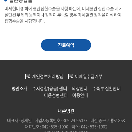
미세현미경 하에 혈관접합수술을 시행 하는데, 미세혈관 접합 수술 시에
절단된 부위의 동맥이나 정맥이 부족할 경우 미세혈관 정맥을 이식하여
접합수술을 시행합니다.
진료예약
개인정보처리방침
이메일수집거부
병원소개
수지접합(응급) 센터
외상센터
수족부 질환센터
미용성형센터
이용안내
새손병원
대표자 : 정재인
사업자등록번호 : 305-29-95077
대전 중구 계룡로 858
대표번호 : 042·535·1900
팩스 : 042·535·1902