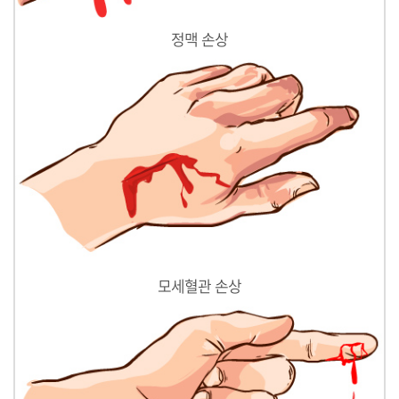
정맥 손상
모세혈관 손상