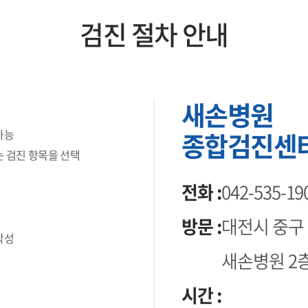
검진 절차 안내
새손병원
가능
종합검진센
는 검진 항목을 선택
전화 :
042-535-19
방문 :
대전시 중구 
작성
새손병원 2
시간 :